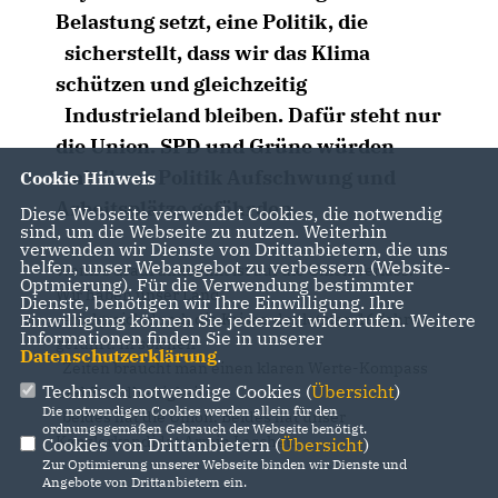
Belastung setzt, eine Politik, die
sicherstellt, dass wir das Klima
schützen und gleichzeitig
Industrieland bleiben. Dafür steht nur
die Union. SPD und Grüne würden
mit ihrer Politik Aufschwung und
Cookie Hinweis
Arbeitsplätze gefährden.
Diese Webseite verwendet Cookies, die notwendig
sind, um die Webseite zu nutzen. Weiterhin
verwenden wir Dienste von Drittanbietern, die uns
helfen, unser Webangebot zu verbessern (Website-
Wenn‘s drauf ankommt ist auf die Union Verlass.
Optmierung). Für die Verwendung bestimmter
Wir haben unser Land
Dienste, benötigen wir Ihre Einwilligung. Ihre
Einwilligung können Sie jederzeit widerrufen. Weitere
erfolgreich durch die Krisen der letzten 16 Jahre
Informationen finden Sie in unserer
geführt. In solchen
Datenschutzerklärung
.
Zeiten braucht man einen klaren Werte-Kompass
Technisch notwendige Cookies (
Übersicht
)
und Standhaftigkeit -
Die notwendigen Cookies werden allein für den
beides hat die Union. Beides hat unser
ordnungsgemäßen Gebrauch der Webseite benötigt.
Kanzlerkandidat Armin Laschet.
Cookies von Drittanbietern (
Übersicht
)
Zur Optimierung unserer Webseite binden wir Dienste und
Angebote von Drittanbietern ein.