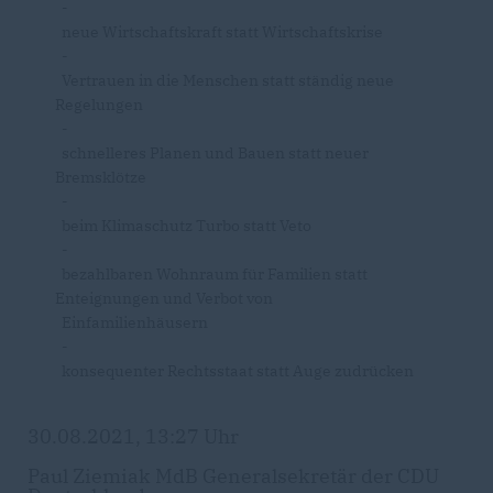
-
neue Wirtschaftskraft statt Wirtschaftskrise
-
Vertrauen in die Menschen statt ständig neue
Regelungen
-
schnelleres Planen und Bauen statt neuer
Bremsklötze
-
beim Klimaschutz Turbo statt Veto
-
bezahlbaren Wohnraum für Familien statt
Enteignungen und Verbot von
Einfamilienhäusern
-
konsequenter Rechtsstaat statt Auge zudrücken
30.08.2021, 13:27 Uhr
Paul Ziemiak MdB Generalsekretär der CDU