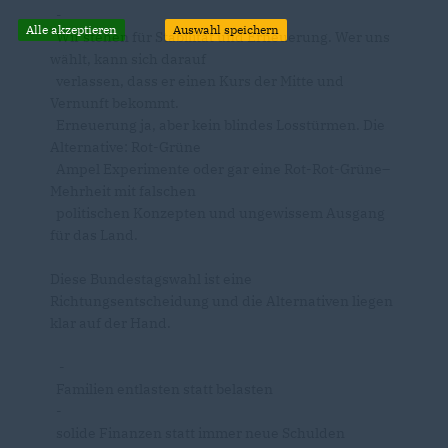
-
Alle akzeptieren
Auswahl speichern
Wir stehen für Stabilität und Erneuerung. Wer uns
wählt, kann sich darauf
verlassen, dass er einen Kurs der Mitte und
Vernunft bekommt.
Erneuerung ja, aber kein blindes Losstürmen. Die
Alternative: Rot-Grüne
Ampel Experimente oder gar eine Rot-Rot-Grüne–
Mehrheit mit falschen
politischen Konzepten und ungewissem Ausgang
für das Land.
Diese Bundestagswahl ist eine
Richtungsentscheidung und die Alternativen liegen
klar auf der Hand.
-
Familien entlasten statt belasten
-
solide Finanzen statt immer neue Schulden