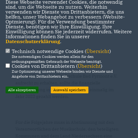
Diese Webseite verwendet Cookies, die notwendig
sind, um die Webseite zu nutzen. Weiterhin
Bad Pyrmont e.V. beantragte,
verwenden wir Dienste von Drittanbietern, die uns
finanzielle Unterstützung in Höhe von
helfen, unser Webangebot zu verbessern (Website-
Optmierung). Für die Verwendung bestimmter
30.000 € für das Jahr 2022 zu
Dienste, benötigen wir Ihre Einwilligung. Ihre
Einwilligung können Sie jederzeit widerrufen. Weitere
gewähren.
Informationen finden Sie in unserer
Datenschutzerklärung
.
Begründung:
Technisch notwendige Cookies (
Übersicht
)
Die notwendigen Cookies werden allein für den
ordnungsgemäßen Gebrauch der Webseite benötigt.
Cookies von Drittanbietern (
Übersicht
)
Zur Optimierung unserer Webseite binden wir Dienste und
Um den Betrieb der Musikschule Bad Pyrmont e.V.
Angebote von Drittanbietern ein.
aufrecht zu erhalten, sollte die finanzielle
Unterstützung in Höhe von 30.000 € einmalig im
Alle akzeptieren
Auswahl speichern
Jahr 2022 gezahlt werden.
Für die Folgejahre muss in Abstimmung mit den
Verantwortlichen der Musikschule, den beteiligten
Kommunen und dem Land Niedersachsen eine