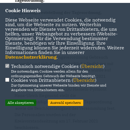
Tagesordnung:
Cookie Hinweis
1.
Begrüßung, Feststellung der Tagesordnung,
Feststellung der Stimmberechtigung und
Diese Webseite verwendet Cookies, die notwendig
sind, um die Webseite zu nutzen. Weiterhin
Feststellung der form- und fristgerechten
verwenden wir Dienste von Drittanbietern, die uns
Einladung.
helfen, unser Webangebot zu verbessern (Website-
Optmierung). Für die Verwendung bestimmter
Dienste, benötigen wir Ihre Einwilligung. Ihre
Der Kreisvorstand hat von den entsprechenden
Einwilligung können Sie jederzeit widerrufen. Weitere
Möglichkeiten der Covid-19-
Informationen finden Sie in unserer
Datenschutzerklärung
.
Wahlbewerberaustellungsverordnung Gebrauch
gemacht und sich für das schriftliche Verfahren mit
Technisch notwendige Cookies (
Übersicht
)
Urnenwahl entschieden. Der Beschluss wurde auf
Die notwendigen Cookies werden allein für den
der Kreisvorstandssitzung am 17. Februar 2021
ordnungsgemäßen Gebrauch der Webseite benötigt.
Cookies von Drittanbietern (
Übersicht
)
gefasst.
Zur Optimierung unserer Webseite binden wir Dienste und
Der Kreisvorsitzende der CDU Hameln-Pyrmont
Angebote von Drittanbietern ein.
Hans-Ulrich Siegmund stellt die
Ordnungsmäßigkeit der Einladung, Tagesordnung
Alle akzeptieren
Auswahl speichern
sowie die Beschlussfähigkeit der Versammlung fest.
Die Personalien wurden auf der
Kreisvorstandssitzung am 17. Februar 2021
beschlossen.