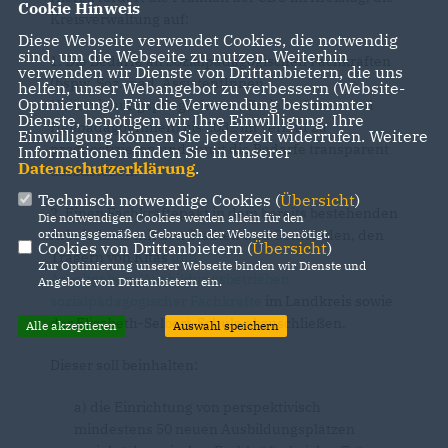
Cookie Hinweis
Kreisverwaltung auf:
Diese Webseite verwendet Cookies, die notwendig
sind, um die Webseite zu nutzen. Weiterhin
1. Die Bedarfe an Sozialpädagogischen Fachkräften
verwenden wir Dienste von Drittanbietern, die uns
(bspw. Soz.-päd. AssistentInnen,
helfen, unser Webangebot zu verbessern (Website-
Optmierung). Für die Verwendung bestimmter
HeilerziehungspflegerInnen, ErzieherInnen und
Dienste, benötigen wir Ihre Einwilligung. Ihre
HeilpädagogInnen) bis 2032 im Verlauf zu
Einwilligung können Sie jederzeit widerrufen. Weitere
prognostizieren und somit die Bedarfe transparent
Informationen finden Sie in unserer
Datenschutzerklärung
.
darzustellen.
Technisch notwendige Cookies (
Übersicht
)
2. Einen Fachkräftepakt in dem bereits bestehenden
Die notwendigen Cookies werden allein für den
Arbeitskreis mit den Städten und Gemeinden, den
ordnungsgemäßen Gebrauch der Webseite benötigt.
Cookies von Drittanbietern (
Übersicht
)
Trägern von Kitas
und
Zur Optimierung unserer Webseite binden wir Dienste und
Arbeitgebern/Ausbildungsbetrieben
Angebote von Drittanbietern ein.
sozialpädagogischer Fachkräfte
im Landkreis sowie
der Elisabeth-Selbert-Schule abzuschließen.
Alle akzeptieren
Auswahl speichern
Dieser soll beinhalten:
a) die Einrichtung von perspektivisch
mindestens 50 neuen Ausbildungsplätzen