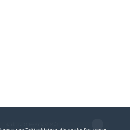
Barbara Otte-Kinast MdL
enste von Drittanbietern, die uns helfen, unser