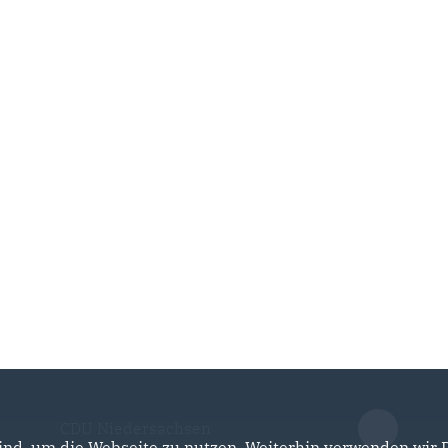
CDU Niedersachsen
nd, um die Webseite zu nutzen. Weiterhin verwenden wir Di