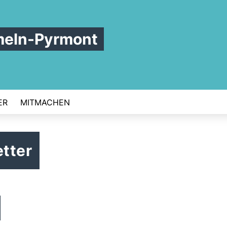
meln-Pyrmont
ER
MITMACHEN
tter